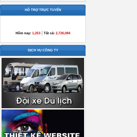
HỖ TRỢ TRỰC TUYẾN
|
Hôm nay:
1,253
Tất cả:
2,726,084
DỊCH VỤ CÔNG TY