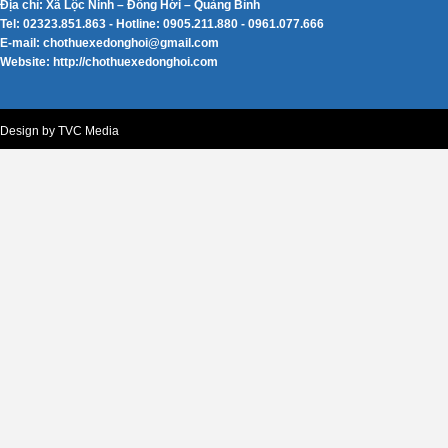
Địa chỉ: Xã Lộc Ninh – Đồng Hới – Quảng Bình
Tel: 02323.851.863 - Hotline: 0905.211.880 - 0961.077.666
E-mail: chothuexedonghoi@gmail.com
Website: http://chothuexedonghoi.com
Design by TVC Media