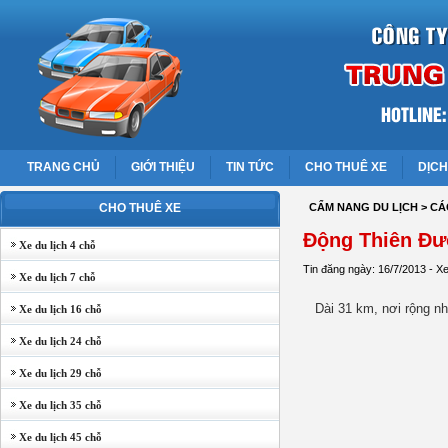
TRANG CHỦ
GIỚI THIỆU
TIN TỨC
CHO THUÊ XE
DỊCH
CHO THUÊ XE
CẨM NANG DU LỊCH
> CÁ
Động Thiên Đ
Xe du lịch 4 chỗ
Tin đăng ngày: 16/7/2013 - X
Xe du lịch 7 chỗ
Dài 31 km, nơi rộng n
Xe du lịch 16 chỗ
Xe du lịch 24 chỗ
Xe du lịch 29 chỗ
Xe du lịch 35 chỗ
Xe du lịch 45 chỗ