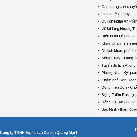
Cẩm nang cho chuyế
Cho thuê xe máy giá
Du lịch Nghệ An - tiề
Về lại làng Hoàng Tr
Biển Nhật Lệ
(16/7/20
Khám phá thiên nhiê
Du lịch khám phá th
Sông Chày – Hang Tối
Tuyến du lịch Phong
Phong Nha - Kỳ quan
Khám phá Sơn Đòong
Động Tiên Sơn - Chốn
Động Thiên Đường
(
Động Tú Làn
(16/7/20
Bảo Ninh - thiên đườ
T
Công ty TNHH Vận tải và Du lịch Quang Mạnh