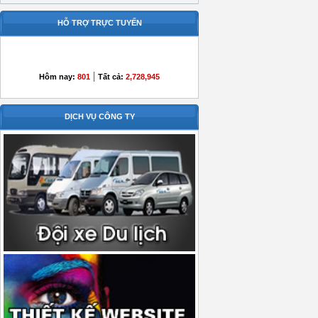
HỖ TRỢ TRỰC TUYẾN
|
Hôm nay:
801
Tất cả:
2,728,945
DỊCH VỤ CÔNG TY