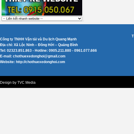
T
Công ty TNHH Vận tải và Du lịch Quang Mạnh
Địa chỉ: Xã Lộc Ninh – Đồng Hới – Quảng Bình
Tel: 02323.851.863 - Hotline: 0905.211.880 - 0961.077.666
E-mail: chothuexedonghoi@gmail.com
Website: http://chothuexedonghoi.com
Design by TVC Media