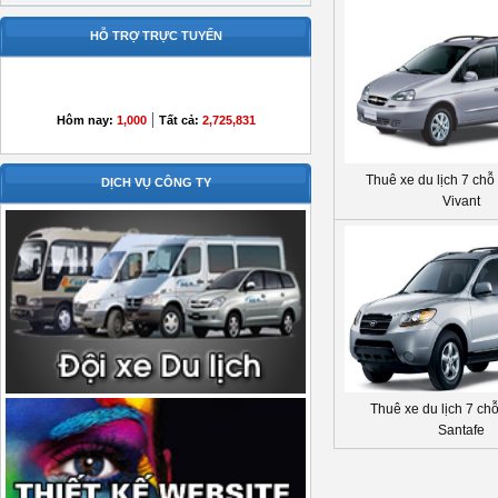
HỖ TRỢ TRỰC TUYẾN
|
Hôm nay:
1,000
Tất cả:
2,725,831
Thuê xe du lịch 7 chỗ
DỊCH VỤ CÔNG TY
Vivant
Thuê xe du lịch 7 ch
Santafe