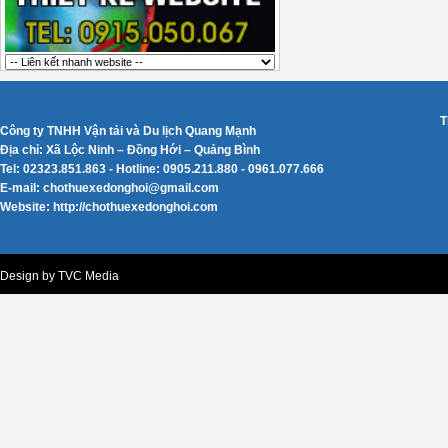
T
Công ty TNHH Vận tải và Du lịch Quang Mạnh
Địa chỉ: Xã Lộc Ninh – Đồng Hới – Quảng Bình
Tel: 02323.851.863 - Hotline: 0905.211.880 - 0961.077.666
E-mail: chothuexedonghoi@gmail.com
Website: http://chothuexedonghoi.com
Design by TVC Media