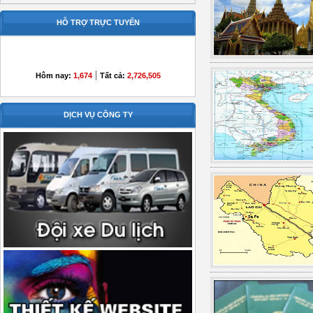
HỖ TRỢ TRỰC TUYẾN
|
Hôm nay:
1,674
Tất cả:
2,726,505
DỊCH VỤ CÔNG TY