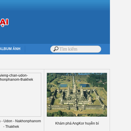
ALBUM ẢNH
 - Udon - Nakhonphanom
Khám phá AngKor huyền bí
- Thakhek