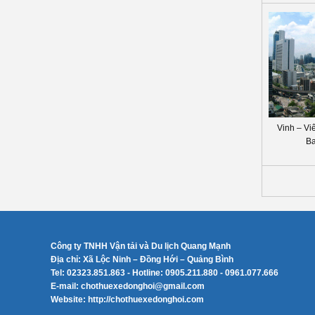
Vinh – Vi
Ba
Công ty TNHH Vận tải và Du lịch Quang Mạnh
Địa chỉ: Xã Lộc Ninh – Đồng Hới – Quảng Bình
Tel: 02323.851.863 - Hotline: 0905.211.880 - 0961.077.666
E-mail: chothuexedonghoi@gmail.com
Website: http://chothuexedonghoi.com