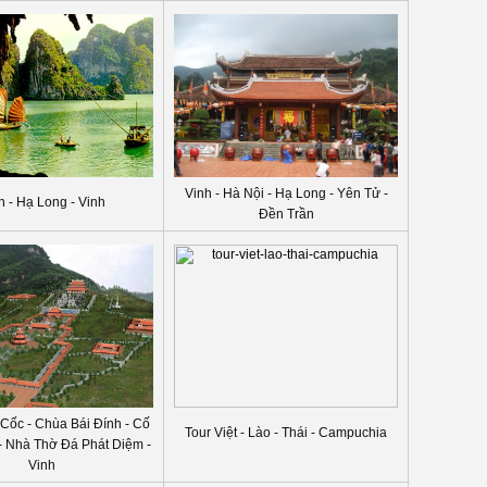
Vinh - Hà Nội - Hạ Long - Yên Tử -
h - Hạ Long - Vinh
Đền Trần
 Cốc - Chùa Bái Đính - Cố
Tour Việt - Lào - Thái - Campuchia
- Nhà Thờ Đá Phát Diệm -
Vinh