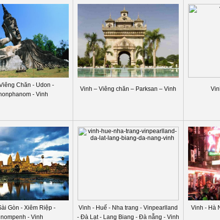
 Viêng Chăn - Udon -
Vinh – Viêng chăn – Parksan – Vinh
Vin
honphanom - Vinh
Sài Gòn - Xiêm Riệp -
Vinh - Huế - Nha trang - Vinpearlland
Vinh - Hà 
nompenh - Vinh
- Đà Lạt - Lang Biang - Đà nẵng - Vinh