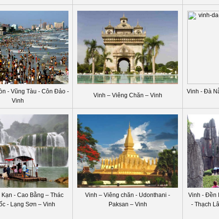
òn - Vũng Tàu - Côn Đảo -
Vinh - Đà N
Vinh – Viêng Chăn – Vinh
Vinh
c Kạn - Cao Bằng – Thác
Vinh – Viêng chăn - Udonthani -
Vinh - Đền
ốc - Lạng Sơn – Vinh
Paksan – Vinh
- Thạch Lâ