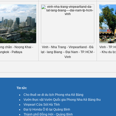
êng chăn - Noọng Khai -
Vinh - Nha Trang - Vinpearlland - Đà
Vinh - TP.
ngkok - Pattaya
lạt - lang Biang – Đại Nam - TP. HCM -
- Khu du lị
Vinh
Tin tức
Cho thuê xe đi du lịch Phong nha Kẻ Bàng
Vườn thực vật Vườn Quốc gia Phong Nha Kẻ Bàng thu
Vinpearl Cửa Sót Hà Tĩnh
Đại lý Honda Ô tô tại Quảng Bình
Thành phố Đồng Hới - Quảng Bình