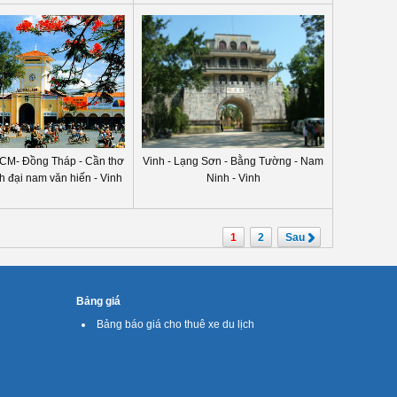
 HCM- Đồng Tháp - Cần thơ
Vinh - Lạng Sơn - Bằng Tường - Nam
ch đại nam văn hiến - Vinh
Ninh - Vinh
1
2
Sau
Bảng giá
Bảng báo giá cho thuê xe du lịch