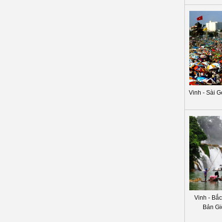
Vinh - Sài G
Vinh - Bắ
Bản Gi