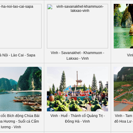
Vinh - Savanakhet - Khammuon -
à Nội - Lào Cai - Sapa
Vin
Lakxao - Vinh
 cốc Bích động Chùa Bái
Vinh - Huế - Thành cổ Quảng Trị -
Vinh - Tam
ùa Hương - Suối cá Cẩm
Đông Hà - Vinh
đô Hoa Lư 
lương - Vinh