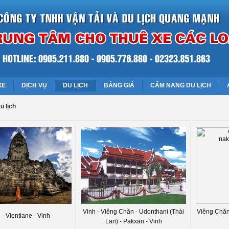
XE
DỊCH VỤ
DU LỊCH
BẢNG GIÁ
CẨM NANG DU LỊCH
u lịch
Vinh - Viêng Chăn - Udonthani (Thái
Viêng Chăn
 - Vientiane - Vinh
Lan) - Pakxan - Vinh