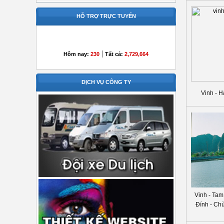
HỖ TRỢ TRỰC TUYẾN
|
Hôm nay:
230
Tất cả:
2,729,664
DỊCH VỤ CÔNG TY
Vinh - H
Vinh - Tam
Đính - Ch