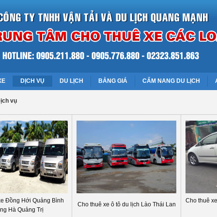
XE
DỊCH VỤ
DU LỊCH
BẢNG GIÁ
CẨM NANG DU LỊCH
ịch vụ
xe Đồng Hới Quảng Bình
Cho thuê xe 
Cho thuê xe ô tô du lịch Lào Thái Lan
ng Hà Quảng Trị