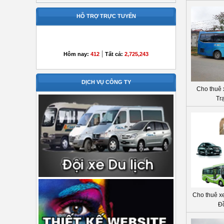
HỖ TRỢ TRỰC TUYẾN
|
Hôm nay:
412
Tất cả:
2,725,243
DỊCH VỤ CÔNG TY
Cho thuê x
Tr
Cho thuê xe 
Đồ