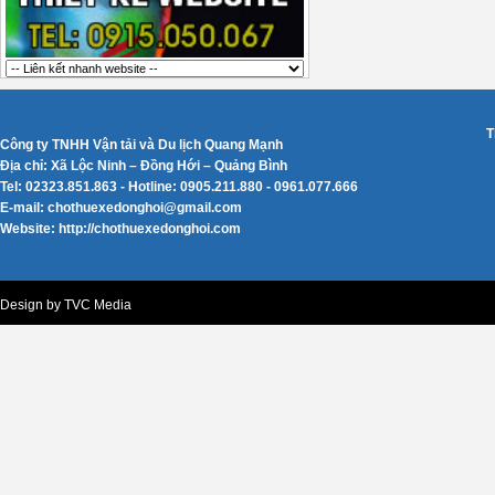
T
Công ty TNHH Vận tải và Du lịch Quang Mạnh
Địa chỉ: Xã Lộc Ninh – Đồng Hới – Quảng Bình
Tel: 02323.851.863 - Hotline: 0905.211.880 - 0961.077.666
E-mail: chothuexedonghoi@gmail.com
Website: http://chothuexedonghoi.com
Design by TVC Media