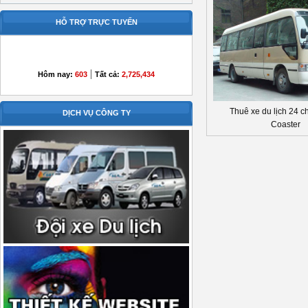
HỖ TRỢ TRỰC TUYẾN
|
Hôm nay:
603
Tất cả:
2,725,434
Thuê xe du lịch 24 c
DỊCH VỤ CÔNG TY
Coaster