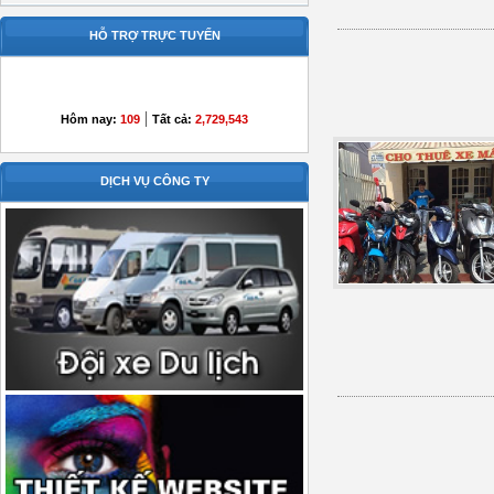
HỖ TRỢ TRỰC TUYẾN
|
Hôm nay:
109
Tất cả:
2,729,543
DỊCH VỤ CÔNG TY