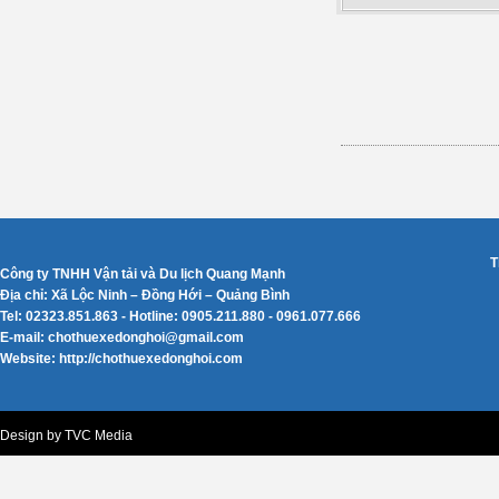
T
Công ty TNHH Vận tải và Du lịch Quang Mạnh
Địa chỉ: Xã Lộc Ninh – Đồng Hới – Quảng Bình
Tel: 02323.851.863 - Hotline: 0905.211.880 - 0961.077.666
E-mail: chothuexedonghoi@gmail.com
Website: http://chothuexedonghoi.com
Design by TVC Media