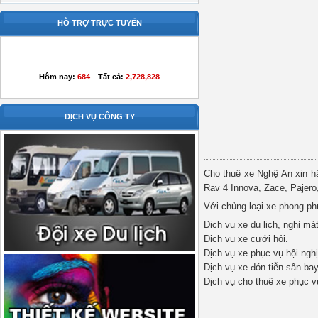
HỖ TRỢ TRỰC TUYẾN
|
Hôm nay:
684
Tất cả:
2,728,828
DỊCH VỤ CÔNG TY
Cho thuê xe Nghệ An xin hâ
Rav 4 Innova, Zace, Pajero, 
Với chủng loại xe phong ph
Dịch vụ xe du lịch, nghỉ mát
Dịch vụ xe cưới hỏi.
Dịch vụ xe phục vụ hội ngh
Dịch vụ xe đón tiễn sân bay
Dịch vụ cho thuê xe phục v