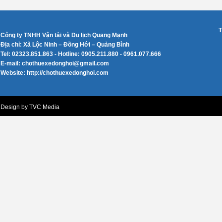
T
Công ty TNHH Vận tải và Du lịch Quang Mạnh
Địa chỉ: Xã Lộc Ninh – Đồng Hới – Quảng Bình
Tel: 02323.851.863 - Hotline: 0905.211.880 - 0961.077.666
E-mail: chothuexedonghoi@gmail.com
Website: http://chothuexedonghoi.com
Design by TVC Media