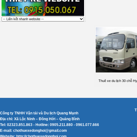
Thuê xe du lịch 30 chỗ H
T
Công ty TNHH Vận tải và Du lịch Quang Mạnh
Địa chỉ: Xã Lộc Ninh – Đồng Hới – Quảng Bình
Tel: 02323.851.863 - Hotline: 0905.211.880 - 0961.077.666
E-mail: chothuexedonghoi@gmail.com
Website: http://chothuexedonghoi.com