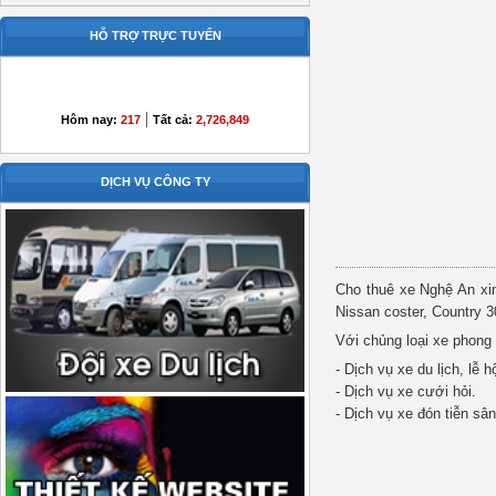
HỖ TRỢ TRỰC TUYẾN
|
Hôm nay:
217
Tất cả:
2,726,849
DỊCH VỤ CÔNG TY
Cho thuê xe Nghệ An xin
Nissan coster, Country 30
Với chủng loại xe phong 
- Dịch vụ xe du lịch, lễ h
- Dịch vụ xe cưới hỏi.
- Dịch vụ xe đón tiễn sâ