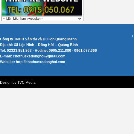
T
Công ty TNHH Vận tải và Du lịch Quang Mạnh
Địa chỉ: Xã Lộc Ninh – Đồng Hới – Quảng Bình
Tel: 02323.851.863 - Hotline: 0905.211.880 - 0961.077.666
E-mail: chothuexedonghoi@gmail.com
Website: http://chothuexedonghoi.com
Design by TVC Media