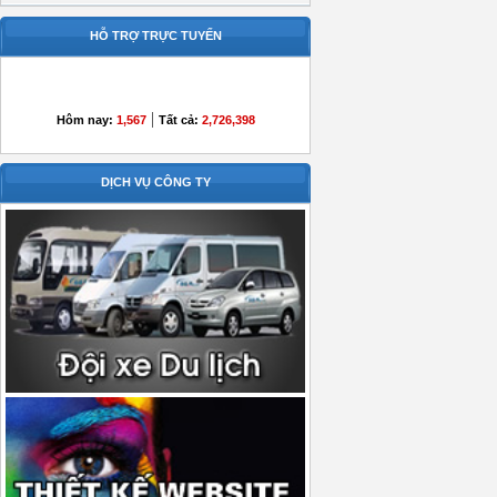
HỖ TRỢ TRỰC TUYẾN
|
Hôm nay:
1,567
Tất cả:
2,726,398
DỊCH VỤ CÔNG TY