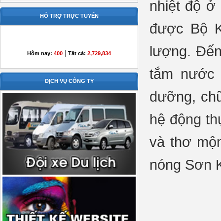
nhiệt độ ở
HỖ TRỢ TRỰC TUYẾN
được Bộ K
lượng. Đến
|
Hôm nay:
400
Tất cả:
2,729,834
tắm nước 
DỊCH VỤ CÔNG TY
dưỡng, chữ
hệ động th
và thơ mộn
nóng Sơn K