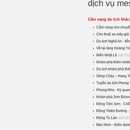
dịch vụ me
Cẩm nang du lịch khác
Cẩm nang cho chuyế
Cho thuê xe máy giá
Du lịch Nghệ An - tiề
Về lại làng Hoàng Tr
Biển Nhật Lệ
(16/7/20
Khám phá thiên nhiê
Du lịch khám phá th
Sông Chày – Hang Tối
Tuyến du lịch Phong
Phong Nha - Kỳ quan
Khám phá Sơn Đòong
Động Tiên Sơn - Chốn
Động Thiên Đường
(
Động Tú Làn
(16/7/20
Bảo Ninh - thiên đườ