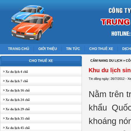
TRANG CHỦ
GIỚI THIỆU
TIN TỨC
CHO THUÊ XE
DỊCH
CHO THUÊ XE
CẨM NANG DU LỊCH
> CÔ
Khu du lịch si
Xe du lịch 4 chỗ
Tin đăng ngày: 26/7/2012 - X
Xe du lịch 7 chỗ
Xe du lịch 16 chỗ
Nằm trên t
Xe du lịch 24 chỗ
khẩu Quốc
Xe du lịch 29 chỗ
khoáng nón
Xe du lịch 35 chỗ
Xe du lịch 45 chỗ