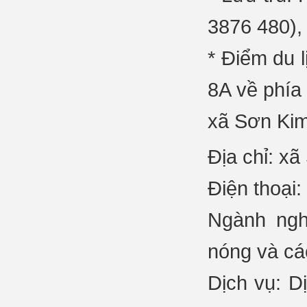
3876 480),
* Điểm du l
8A về phía
xã Sơn Ki
Địa chỉ: x
Điện thoại
Ngành ngh
nóng và các
Dịch vụ: D