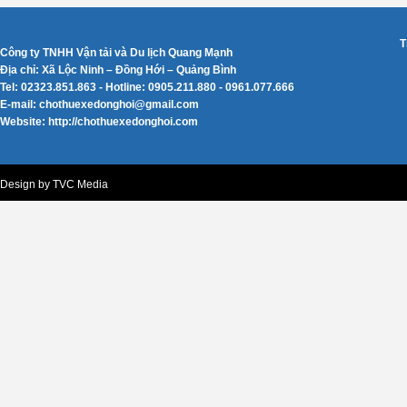
T
Công ty TNHH Vận tải và Du lịch Quang Mạnh
Địa chỉ: Xã Lộc Ninh – Đồng Hới – Quảng Bình
Tel: 02323.851.863 - Hotline: 0905.211.880 - 0961.077.666
E-mail: chothuexedonghoi@gmail.com
Website: http://chothuexedonghoi.com
Design by TVC Media