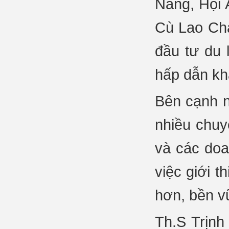
Nẵng, Hội 
Cù Lao Ch
đầu tư du 
hấp dẫn kh
Bên cạnh n
nhiều chuy
và các doan
việc giới 
hơn, bền 
Th.S Trịn