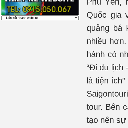
Phú Yên, 
Quốc gia 
quảng bá 
nhiều hơn.
hành có nh
“Đi du lịch
là tiện ích
Saigontour
tour. Bên 
tạo nên sự 