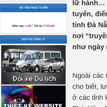
lữ hành… 
HỖ TRỢ TRỰC TUYẾN
tuyến, điể
tỉnh Đà N
|
Hôm nay:
1,118
Tất cả:
2,729,262
nơi “truyề
DỊCH VỤ CÔNG TY
như ngày 
Ngoài các 
cho biết, 
ở các tỉnh