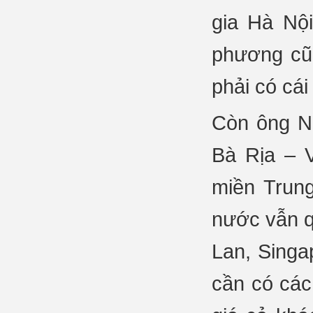
gia Hà Nội
phương cũ
phải có cái
Còn ông N
Bà Rịa – V
miền Trun
nước vẫn q
Lan, Singa
cần có các