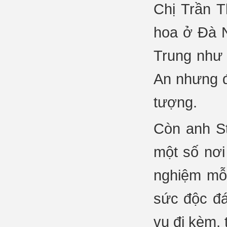
Chị Trần T
hoa ở Đà N
Trung như 
An nhưng đ
tượng.
Còn anh St
một số nơi
nghiệm mỗi
sức độc đá
vụ đi kèm,