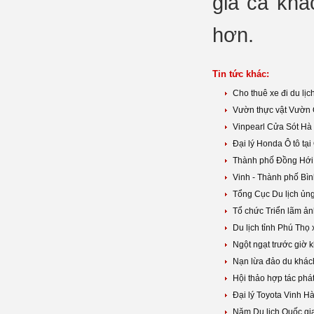
giá cả khá
hơn.
Tin tức khác:
Cho thuê xe đi du l
Vườn thực vật Vườn 
Vinpearl Cửa Sót Hà
Đại lý Honda Ô tô tạ
Thành phố Đồng Hới
Vinh - Thành phố Bì
Tổng Cục Du lịch ủn
Tổ chức Triển lãm ản
Du lịch tỉnh Phú Thọ 
Ngột ngạt trước giờ 
Nạn lừa đảo du khác
Hội thảo hợp tác phát 
Đại lý Toyota Vinh H
Năm Du lịch Quốc g