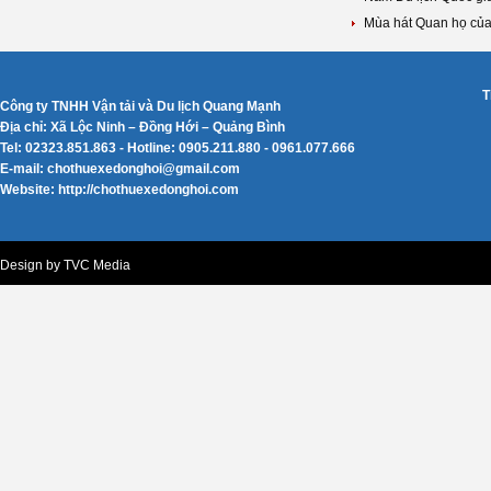
Mùa hát Quan họ của l
T
Công ty TNHH Vận tải và Du lịch Quang Mạnh
Địa chỉ: Xã Lộc Ninh – Đồng Hới – Quảng Bình
Tel: 02323.851.863 - Hotline: 0905.211.880 - 0961.077.666
E-mail: chothuexedonghoi@gmail.com
Website: http://chothuexedonghoi.com
Design by TVC Media