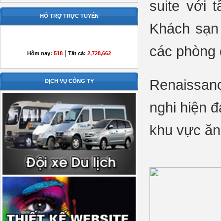
suite với 
HỖ TRỢ TRỰC TUYẾN
Khách sạn 
các phòng đ
|
Hôm nay:
518
Tất cả:
2,728,662
Renaissanc
DỊCH VỤ CÔNG TY
nghi hiện đ
khu vực ăn 