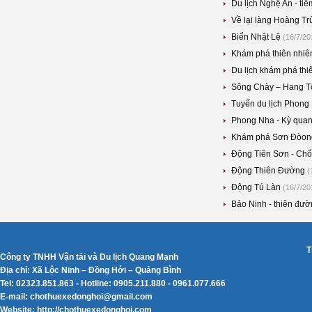
Du lịch Nghệ An - tiề
Về lại làng Hoàng Tr
Biển Nhật Lệ
(16/7/20
Khám phá thiên nhiê
Du lịch khám phá th
Sông Chày – Hang Tối
Tuyến du lịch Phong
Phong Nha - Kỳ quan
Khám phá Sơn Đòong
Động Tiên Sơn - Chốn
Động Thiên Đường
(
Động Tú Làn
(16/7/20
Bảo Ninh - thiên đườ
T
Công ty TNHH Vận tải và Du lịch Quang Mạnh
Địa chỉ: Xã Lộc Ninh – Đồng Hới – Quảng Bình
Tel: 02323.851.863 - Hotline: 0905.211.880 - 0961.077.666
E-mail: chothuexedonghoi@gmail.com
Website: http://chothuexedonghoi.com