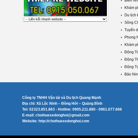
Biển Nh
Khám ph
Du lịch
Sông Ch
Tuyến d
Phong N
Khám ph
Động Ti
Động T
Động T
Bảo Nin
Công ty TNHH Vận tải và Du lịch Quang Mạnh
Địa chỉ: Xã Lộc Ninh – Đồng Hới – Quảng Bình
Tel: 02323.851.863 - Hotline: 0905.211.880 - 0961.077.666
E-mail: chothuexedonghoi@gmail.com
Website: http://chothuexedonghoi.com