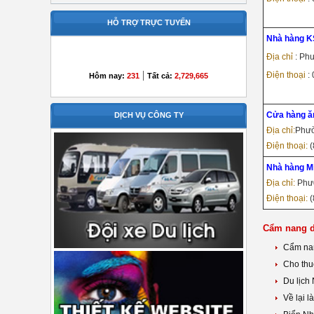
HỖ TRỢ TRỰC TUYẾN
Nhà hàng K
Địa chỉ
: Ph
|
Điện thoại
:
Hôm nay:
231
Tất cả:
2,729,665
Cửa hàng ă
DỊCH VỤ CÔNG TY
Địa chỉ:
Phườ
Điện thoại:
(
Nhà hàng M
Địa chỉ:
Phườ
Điện thoại:
(
Cẩm nang d
Cẩm nan
Cho thu
Du lịch 
Về lại 