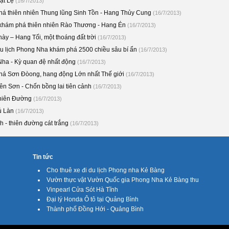
ật Lệ
(16/7/2013)
á thiên nhiên Thung lũng Sinh Tồn - Hang Thủy Cung
(16/7/2013)
 khám phá thiên nhiên Rào Thương - Hang Én
(16/7/2013)
ày – Hang Tối, một thoáng đất trời
(16/7/2013)
u lịch Phong Nha khám phá 2500 chiều sâu bí ẩn
(16/7/2013)
ha - Kỳ quan đệ nhất động
(16/7/2013)
á Sơn Đòong, hang động Lớn nhất Thế giới
(16/7/2013)
ên Sơn - Chốn bồng lai tiên cảnh
(16/7/2013)
hiên Đường
(16/7/2013)
ú Làn
(16/7/2013)
h - thiên đường cát trắng
(16/7/2013)
Tin tức
Cho thuê xe đi du lịch Phong nha Kẻ Bàng
Vườn thực vật Vườn Quốc gia Phong Nha Kẻ Bàng thu
Vinpearl Cửa Sót Hà Tĩnh
Đại lý Honda Ô tô tại Quảng Bình
Thành phố Đồng Hới - Quảng Bình