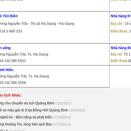
S Yên Biên
Nhà hàng K
ường Nguyễn Trãi - Thị xã Hà Giang - Hà Giang
Địa chỉ :
19 
 019.3 866 333
Điện thoại
:
n
uống
Nhà hàng B
ng Nguyễn Trãi, Tx. Hà Giang
Địa chỉ:
Tổ 1
84-19) 386 6552
Điện thoại:
(
inh Hiếu
ng Nguyễn Trãi, Tx. Hà Giang
84-19) 386 3558
u lịch khác:
g cho chuyến du lịch Quảng Bình
(13/2/2017)
ê xe máy giá rẻ ở tại Đồng Hới Quảng Bình
(19/9/2015)
Nghệ An - tiềm năng và phát triển
(17/10/2014)
làng Hoàng Trù, làng Sen quê Bác
(17/10/2014)