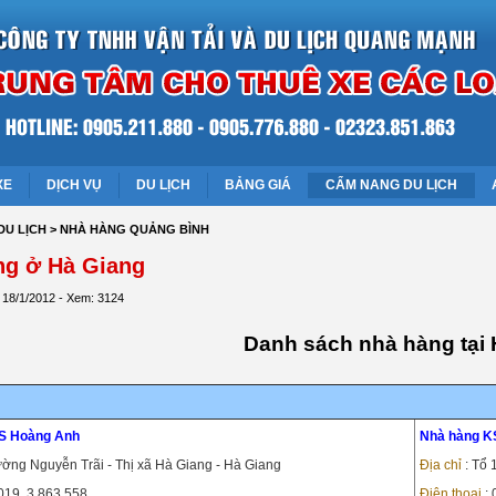
XE
DỊCH VỤ
DU LỊCH
BẢNG GIÁ
CẨM NANG DU LỊCH
DU LỊCH
> NHÀ HÀNG QUẢNG BÌNH
ng ở Hà Giang
 18/1/2012 - Xem: 3124
Danh sách nhà hàng tại
S Hoàng Anh
Nhà hàng K
ường Nguyễn Trãi - Thị xã Hà Giang - Hà Giang
Địa chỉ
: Tổ
 019. 3 863 558
Điện thoại
: